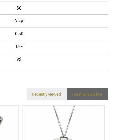
50
עגול
0.50
D-F
VS
Recently viewed
You may also like